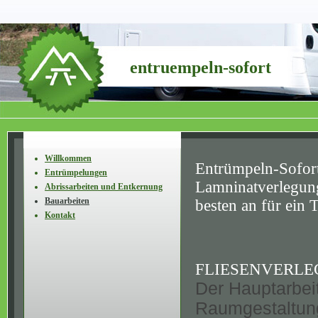
entruempeln-sofort
Willkommen
Entrümpeln-Sofort
Entrümpelungen
Lamninatverlegung
Abrissarbeiten und Entkernung
Bauarbeiten
besten an für ein 
Kontakt
FLIESENVERL
Der Hauptarbeit
Raumgestaltung