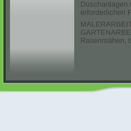
Duschanlagen u
erforderlichen
MALERARBEI
GARTENARBE
Rasenmähen, b